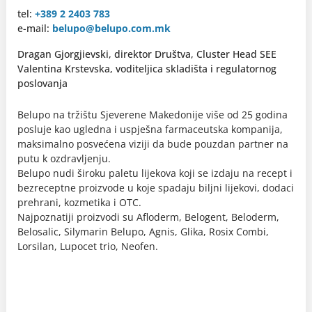
tel:
+389 2 2403 783
e-mail:
belupo@belupo.com.mk
Dragan Gjorgjievski, direktor Društva, Cluster Head SEE
Valentina Krstevska, voditeljica skladišta i regulatornog
poslovanja
Belupo na tržištu Sjeverene Makedonije više od 25 godina
posluje kao ugledna i uspješna farmaceutska kompanija,
maksimalno posvećena viziji da bude pouzdan partner na
putu k ozdravljenju.
Belupo nudi široku paletu lijekova koji se izdaju na recept i
bezreceptne proizvode u koje spadaju biljni lijekovi, dodaci
prehrani, kozmetika i OTC.
Najpoznatiji proizvodi su Afloderm, Belogent, Beloderm,
Belosalic, Silymarin Belupo, Agnis, Glika, Rosix Combi,
Lorsilan, Lupocet trio, Neofen.