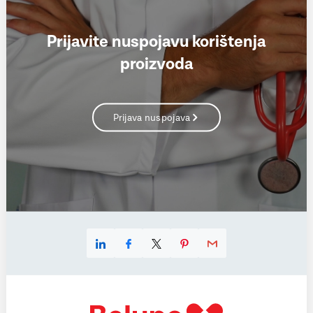
Prijavite nuspojavu korištenja
proizvoda
Prijava nuspojava
Linkedin
Facebook
X
Pinterest
E-mail