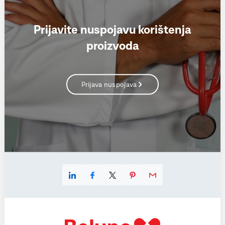
Prijavite nuspojavu korištenja
proizvoda
Prijava nuspojava
Linkedin
Facebook
X
Pinterest
E-mail