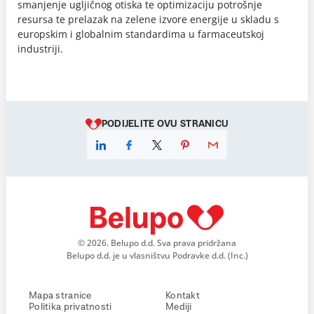
smanjenje ugljičnog otiska te optimizaciju potrošnje
resursa te prelazak na zelene izvore energije u skladu s
europskim i globalnim standardima u farmaceutskoj
industriji.
PODIJELITE OVU STRANICU
Linkedin
Facebook
X
Pinterest
E-mail
© 2026. Belupo d.d. Sva prava pridržana
Belupo d.d. je u vlasništvu Podravke d.d. (Inc.)
Mapa stranice
Kontakt
Politika privatnosti
Mediji