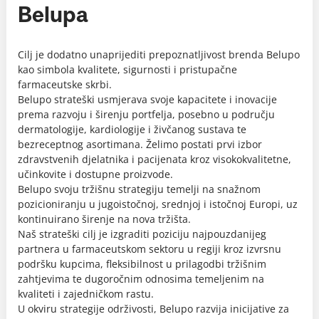
Belupa
Cilj je dodatno unaprijediti prepoznatljivost brenda Belupo
kao simbola kvalitete, sigurnosti i pristupačne
farmaceutske skrbi.
Belupo strateški usmjerava svoje kapacitete i inovacije
prema razvoju i širenju portfelja, posebno u području
dermatologije, kardiologije i živčanog sustava te
bezreceptnog asortimana. Želimo postati prvi izbor
zdravstvenih djelatnika i pacijenata kroz visokokvalitetne,
učinkovite i dostupne proizvode.
Belupo svoju tržišnu strategiju temelji na snažnom
pozicioniranju u jugoistočnoj, srednjoj i istočnoj Europi, uz
kontinuirano širenje na nova tržišta.
Naš strateški cilj je izgraditi poziciju najpouzdanijeg
partnera u farmaceutskom sektoru u regiji kroz izvrsnu
podršku kupcima, fleksibilnost u prilagodbi tržišnim
zahtjevima te dugoročnim odnosima temeljenim na
kvaliteti i zajedničkom rastu.
U okviru strategije održivosti, Belupo razvija inicijative za