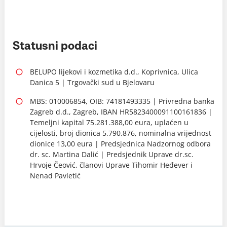
Statusni podaci
BELUPO lijekovi i kozmetika d.d., Koprivnica, Ulica
Danica 5 | Trgovački sud u Bjelovaru
MBS: 010006854, OIB: 74181493335 | Privredna banka
Zagreb d.d., Zagreb, IBAN HR5823400091100161836 |
Temeljni kapital 75.281.388,00 eura, uplaćen u
cijelosti, broj dionica 5.790.876, nominalna vrijednost
dionice 13,00 eura | Predsjednica Nadzornog odbora
dr. sc. Martina Dalić | Predsjednik Uprave dr.sc.
Hrvoje Čeović, članovi Uprave Tihomir Heđever i
Nenad Pavletić