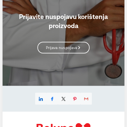
Prijavite nuspojavu korištenja
proizvoda
Prijava nuspojava
Linkedin
Facebook
X
Pinterest
E-mail