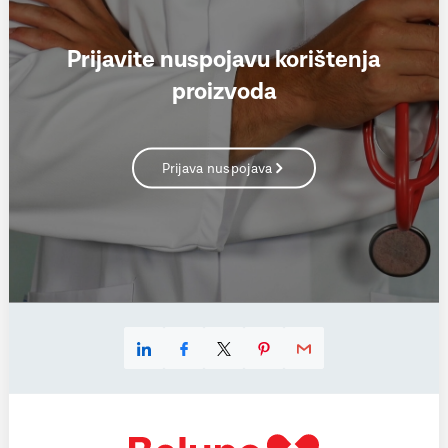
Prijavite nuspojavu korištenja
proizvoda
Prijava nuspojava
Linkedin
Facebook
X
Pinterest
E-mail