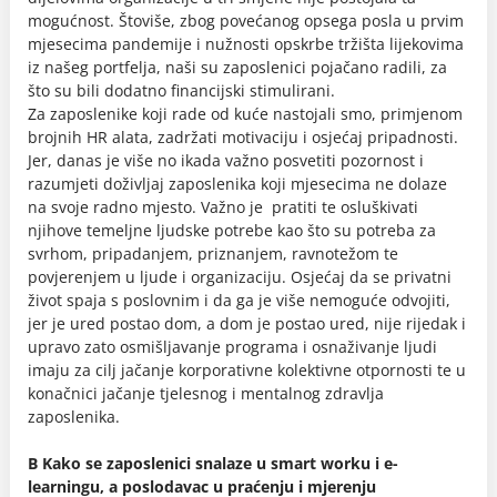
mogućnost. Štoviše, zbog povećanog opsega posla u prvim
mjesecima pandemije i nužnosti opskrbe tržišta lijekovima
iz našeg portfelja, naši su zaposlenici pojačano radili, za
što su bili dodatno financijski stimulirani.
Za zaposlenike koji rade od kuće nastojali smo, primjenom
brojnih HR alata, zadržati motivaciju i osjećaj pripadnosti.
Jer, danas je više no ikada važno posvetiti pozornost i
razumjeti doživljaj zaposlenika koji mjesecima ne dolaze
na svoje radno mjesto. Važno je pratiti te osluškivati
njihove temeljne ljudske potrebe kao što su potreba za
svrhom, pripadanjem, priznanjem, ravnotežom te
povjerenjem u ljude i organizaciju. Osjećaj da se privatni
život spaja s poslovnim i da ga je više nemoguće odvojiti,
jer je ured postao dom, a dom je postao ured, nije rijedak i
upravo zato osmišljavanje programa i osnaživanje ljudi
imaju za cilj jačanje korporativne kolektivne otpornosti te u
konačnici jačanje tjelesnog i mentalnog zdravlja
zaposlenika.
B Kako se zaposlenici snalaze u smart worku i e-
learningu, a poslodavac u praćenju i mjerenju