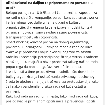
učinkovitosti na daljinu te pripremama za povratak u
ured?
Belupo posluje na 18 tržišta, pri čemu trećina zaposlenika
ne radi u sjedištu kompanije, pa su koncepti smart worka
i e-learninga već dulje vrijeme utkani u kulturu
organizacije. U vremenu kada je izravan ljudski kontakt
ograničen pokazali smo zavidnu razinu povezanosti,
transparentnosti, ali i otpornosti.
Smart working koncept počiva na dobroj organizaciji,
povjerenju i prilagodbi. Primjena modela rada od kuće
svakako je prednost i najučinkovitiji odgovor za zaštitu
radnika i prevenciju potencijalnog širenja virusa u radnom
okruženju. Uzimajući u obzir prednosti takvog načina rada,
poput toga da ono omogućava veću fleksibilnost,
kreativnosti a time produktivnost radnika, što dovodi do
boljeg organiziranja i usklađivanja privatnog i poslovnog
života te ujedno smanjuje troškove, za pretpostaviti je kako
će i nakon pandemije, praksa rada od kuće ostati u
primjeni.
Kako kod rada na radnom mjestu, tako i kod rada od kuće,
poslodavac je primjenom općih načela prevencije i općih