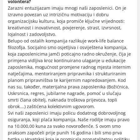
volontera?
Zarazni entuzijazam imaju mnogi naši zaposlenici. On je
izravno povezan uz intrizičnu motivaciju i dobru
organizacijsku kulturu, koja promiče ključne vrijednosti:
kreativnost i inovativnost, povjerenje, strast, izvrsnost,
lojalnost i zadovoljstvo.
Belupo od ostalih kompanija razlikuje work-life balance
filozofija. Socijalno smo osjetljiva i osviještena kompanija,
koja zaposlenicima jamči poticajno radno okruženje, čija je
primjena vidljiva kroz kontinuirano ulaganje u edukacije
zaposlenika, mogućnost promjene radnog mjesta internim
natječajima, mentoriranjem pripravnika i strukturiranim
planom pripravništva te karijernim napredovanjem. Kod
nas su, također, materijalna prava zaposlenika (Božićnica,
Uskrsnica, regres, jubilarne nagrade, pomoć u slučaju
smrti člana obitelj, naknada troškova prijevoza, topli
obrok….) zaštićena kolektivnim ugovorom.
Svi naši zaposlenici imaju policu dodatnog dobrovoljnog
osiguranja, koji plaća kompanija. Naše rodilje imaju pravo
na 10.000,00 kuna za svako novorođenče. S ovom smo
praksom započeli prije punih 16 godina i bili smo prva
tvrtka u Hrvatskoj koja je promicala pronatalitetnu politiku.