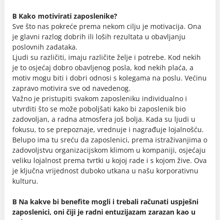
B Kako motivirati zaposlenike?
Sve što nas pokreće prema nekom cilju je motivacija. Ona
je glavni razlog dobrih ili loših rezultata u obavljanju
poslovnih zadataka.
Ljudi su različiti, imaju različite želje i potrebe. Kod nekih
je to osjećaj dobro obavljenog posla, kod nekih plaća, a
motiv mogu biti i dobri odnosi s kolegama na poslu. Većinu
zapravo motivira sve od navedenog.
Važno je pristupiti svakom zaposleniku individualno i
utvrditi što se može poboljšati kako bi zaposlenik bio
zadovoljan, a radna atmosfera još bolja. Kada su ljudi u
fokusu, to se prepoznaje, vrednuje i nagrađuje lojalnošću.
Belupo ima tu sreću da zaposlenici, prema istraživanjima o
zadovoljstvu organizacijskom klimom u kompaniji, osjećaju
veliku lojalnost prema tvrtki u kojoj rade i s kojom žive. Ova
je ključna vrijednost duboko utkana u našu korporativnu
kulturu.
B Na kakve bi benefite mogli i trebali računati uspješni
zaposlenici, oni čiji je radni entuzijazam zarazan kao u