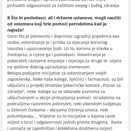
prihvatiti odgovornost za zaštitom svojeg i tuđeg zdravlja.
B Što bi poslodavci, ali i državne ustanove, mogli naučiti
od volontera koji hrle pomoći potrebitima kad je
najteže?
Osim što je plemenito i doprinosi izgradnji pojedinca kao
osobe, volontiranje je i prilika za stjecanje korisnog
iskustva i upoznavanje ljudi. Uz to, korisna je stavka u
životopisu, a cijene ga i poslodavci. Volontiranje je
pokazatelj razvijene empatije i osjećaja za druge te utječe
na vještine dobrog upravljanja vremenom.
Belupo podupire inicijative za volontiranjem svojih
zaposlenika. Neke naše kolege, liječnici i farmaceuti, su bili
uključeni u projekt Hrvatske ljekarničke komore „Pozovi za
zdravlje“, neke kolege su se odazvale pozivima za
uključivanjem u akcije prikupljanja pomoći stradalima na
područjima razorenim potresom, neki vikendom sudjeluju
u Zelenim čistkama – akcijama čišćenja smeća, neki
pošumljavaju…. Vrijedne su to inicijative u kojima raste
svijest o brizi i odgovornosti jednih prema drugima. Raste
i umnaža se zajedništvo i kolektivna društvena svijest.