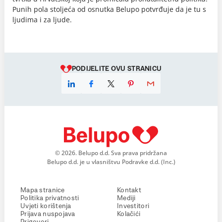
Punih pola stoljeća od osnutka Belupo potvrđuje da je tu s
ljudima i za ljude.
PODIJELITE OVU STRANICU
© 2026. Belupo d.d. Sva prava pridržana
Belupo d.d. je u vlasništvu Podravke d.d. (Inc.)
Mapa stranice
Kontakt
Politika privatnosti
Mediji
Uvjeti korištenja
Investitori
Prijava nuspojava
Kolačići
Prigovori