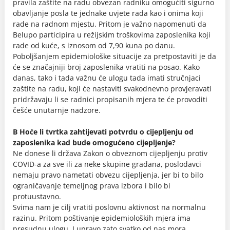
pravila zaštite na radu obvezan radniku omogućiti sigurno
obavljanje posla te jednake uvjete rada kao i onima koji
rade na radnom mjestu. Pritom je važno napomenuti da
Belupo participira u režijskim troškovima zaposlenika koji
rade od kuće, s iznosom od 7,90 kuna po danu.
Poboljšanjem epidemiološke situacije za pretpostaviti je da
će se značajniji broj zaposlenika vratiti na posao. Kako
danas, tako i tada važnu će ulogu tada imati stručnjaci
zaštite na radu, koji će nastaviti svakodnevno provjeravati
pridržavaju li se radnici propisanih mjera te će provoditi
češće unutarnje nadzore.
B Hoće li tvrtka zahtijevati potvrdu o cijepljenju od
zaposlenika kad bude omogućeno cijepljenje?
Ne donese li država Zakon o obveznom cijepljenju protiv
COVID-a za sve ili za neke skupine građana, poslodavci
nemaju pravo nametati obvezu cijepljenja, jer bi to bilo
ograničavanje temeljnog prava izbora i bilo bi
protuustavno.
Svima nam je cilj vratiti poslovnu aktivnost na normalnu
razinu. Pritom poštivanje epidemioloških mjera ima
presudnu ulogu. I upravo zato svatko od nas mora