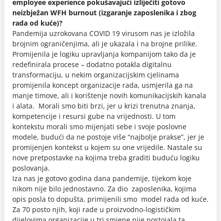
employee experience pokušavajući izliječiti gotovo
neizbježan WFH burnout (izgaranje zaposlenika i zbog
rada od kuće)?
Pandemija uzrokovana COVID 19 virusom nas je izložila
brojnim ograničenjima, ali je ukazala i na brojne prilike.
Promijenila je logiku upravljanja kompanijom tako da je
redefinirala procese – dodatno potakla digitalnu
transformaciju, u nekim organizacijskim cjelinama
promijenila koncept organizacije rada, usmjerila ga na
manje timove, ali i korištenje novih komunikacijskih kanala
i alata. Morali smo biti brzi, jer u krizi trenutna znanja,
kompetencije i resursi gube na vrijednosti. U tom
kontekstu morali smo mijenjati sebe i svoje poslovne
modele, budući da ne postoje više “najbolje prakse”, jer je
promijenjen kontekst u kojem su one vrijedile. Nastale su
nove pretpostavke na kojima treba graditi buduću logiku
poslovanja.
Iza nas je gotovo godina dana pandemije, tijekom koje
nikom nije bilo jednostavno. Za dio zaposlenika, kojima
opis posla to dopušta, primijenili smo model rada od kuće.
Za 70 posto njih, koji rade u proizvodno-logističkim
dijelovima organizacije u tri smjene nije postojala ta