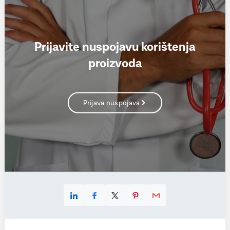
Prijavite nuspojavu korištenja
proizvoda
Prijava nuspojava
Linkedin
Facebook
X
Pinterest
E-mail