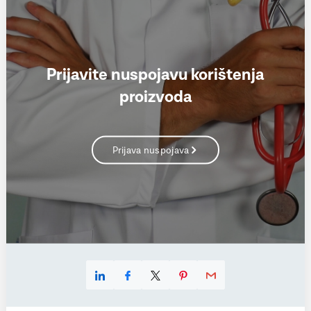
Prijavite nuspojavu korištenja
proizvoda
Prijava nuspojava
Linkedin
Facebook
X
Pinterest
E-mail