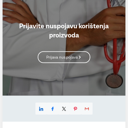
Prijavite nuspojavu korištenja
proizvoda
Prijava nuspojava
Linkedin
Facebook
X
Pinterest
E-mail