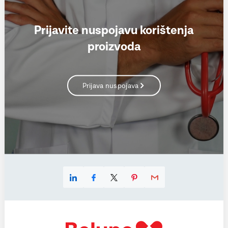
Prijavite nuspojavu korištenja
proizvoda
Prijava nuspojava
Linkedin
Facebook
X
Pinterest
E-mail