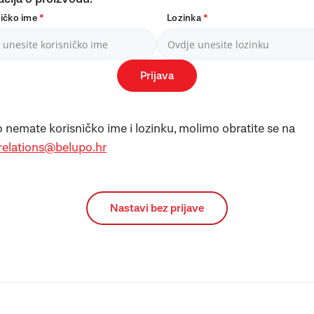
ničko ime
*
Lozinka
*
Prijava
 nemate korisničko ime i lozinku, molimo obratite se na
.relations@belupo.hr
Nastavi bez prijave