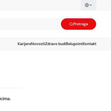
Pretraga
Karijere
Novosti
Zdravo budi
Belupoint
Kontakt
icima.