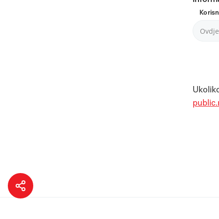
Koris
Ukoliko
public