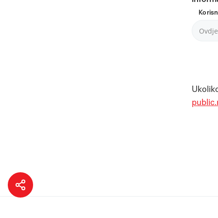
Koris
Ukoliko
public