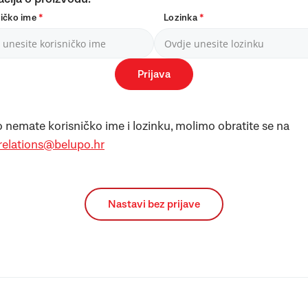
ničko ime
*
Lozinka
*
Prijava
 nemate korisničko ime i lozinku, molimo obratite se na
.relations@belupo.hr
Nastavi bez prijave