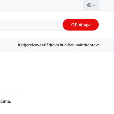
Pretraga
Karijere
Novosti
Zdravo budi
Belupoint
Kontakt
icima.