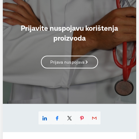
Prijavite nuspojavu korištenja
proizvoda
Prijava nuspojava
Linkedin
Facebook
X
Pinterest
E-mail