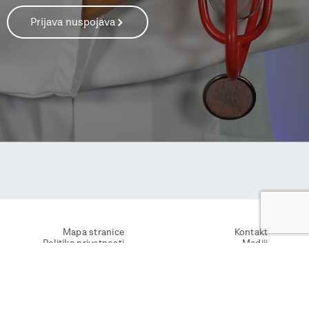
Prijava nuspojava
Mapa stranice
Kontakt
Politika privatnosti
Mediji
Uvjeti korištenja
Investitori
Prijava nuspojava
Kolačići
Prigovori
Linkedin
Facebook
Instagram