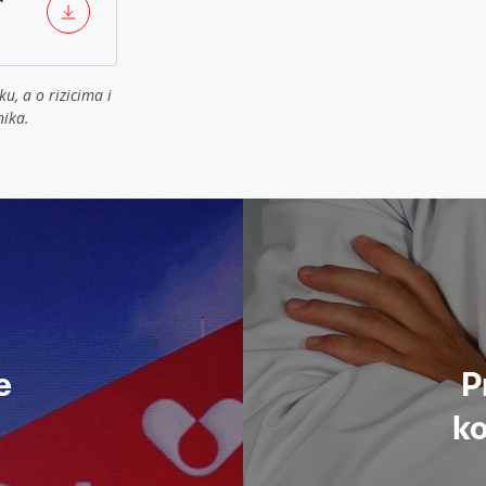
ku, a o rizicima i
nika.
e
P
ko