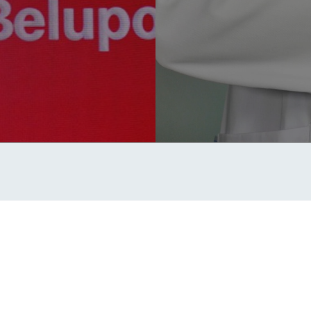
 d.d. Sva prava pridržana
u vlasništvu Podravke d.d. (Inc.)