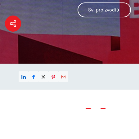
Svi proizvodi
Linkedin
Facebook
X
Pinterest
E-mail
© 2026. Belupo
Belupo d.d. je 