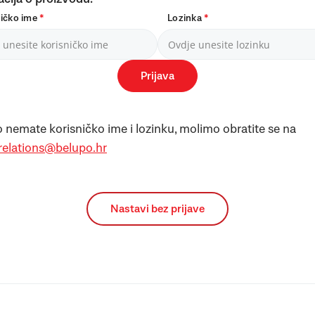
ničko ime
*
Lozinka
*
Prijava
 nemate korisničko ime i lozinku, molimo obratite se na
.relations@belupo.hr
Nastavi bez prijave