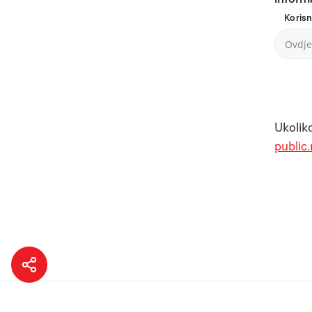
Koris
Ukoliko
public