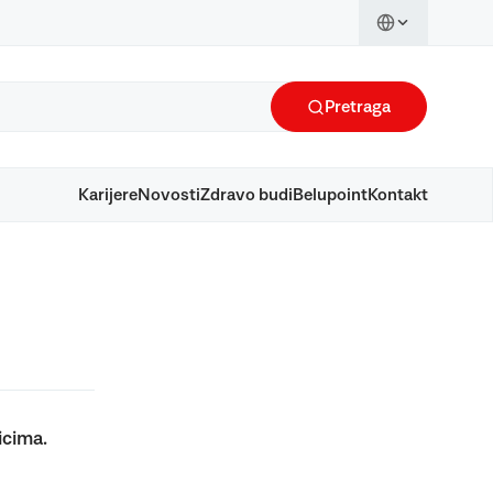
Pretraga
Karijere
Novosti
Zdravo budi
Belupoint
Kontakt
icima.