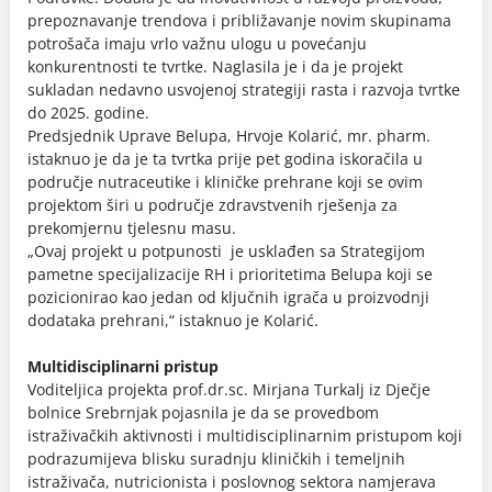
prepoznavanje trendova i približavanje novim skupinama
potrošača imaju vrlo važnu ulogu u povećanju
konkurentnosti te tvrtke. Naglasila je i da je projekt
sukladan nedavno usvojenoj strategiji rasta i razvoja tvrtke
do 2025. godine.
Predsjednik Uprave Belupa, Hrvoje Kolarić, mr. pharm.
istaknuo je da je ta tvrtka prije pet godina iskoračila u
područje nutraceutike i kliničke prehrane koji se ovim
projektom širi u područje zdravstvenih rješenja za
prekomjernu tjelesnu masu.
„Ovaj projekt u potpunosti je usklađen sa Strategijom
pametne specijalizacije RH i prioritetima Belupa koji se
pozicionirao kao jedan od ključnih igrača u proizvodnji
dodataka prehrani,“ istaknuo je Kolarić.
Multidisciplinarni pristup
Voditeljica projekta prof.dr.sc. Mirjana Turkalj iz Dječje
bolnice Srebrnjak pojasnila je da se provedbom
istraživačkih aktivnosti i multidisciplinarnim pristupom koji
podrazumijeva blisku suradnju kliničkih i temeljnih
istraživača, nutricionista i poslovnog sektora namjerava