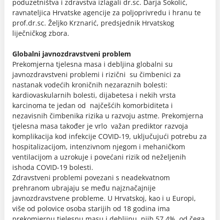
poduzetništva i zdravstva izlagali dr.sc. Darja Sokolić,
ravnateljica Hrvatske agencije za poljoprivredu i hranu te
prof.dr.sc. Željko Krznarić, predsjednik Hrvatskog
liječničkog zbora.
Globalni javnozdravstveni problem
Prekomjerna tjelesna masa i debljina globalni su
javnozdravstveni problemi i rizični su čimbenici za
nastanak vodećih kroničnih nezaraznih bolesti:
kardiovaskularnih bolesti, dijabetesa i nekih vrsta
karcinoma te jedan od najčešćih komorbiditeta i
nezavisnih čimbenika rizika u razvoju astme. Prekomjerna
tjelesna masa također je vrlo važan prediktor razvoja
komplikacija kod infekcije COVID-19, uključujući potrebu za
hospitalizacijom, intenzivnom njegom i mehaničkom
ventilacijom a uzrokuje i povećani rizik od neželjenih
ishoda COVID-19 bolesti.
Zdravstveni problemi povezani s neadekvatnom
prehranom ubrajaju se među najznačajnije
javnozdravstvene probleme. U Hrvatskoj, kao i u Europi,
više od polovice osoba starijih od 18 godina ima
prekomjernu tjelesnu masu i debljinu, njih 57,4%, od čega