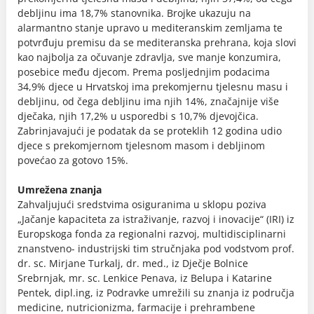
debljinu ima 18,7% stanovnika. Brojke ukazuju na
alarmantno stanje upravo u mediteranskim zemljama te
potvrđuju premisu da se mediteranska prehrana, koja slovi
kao najbolja za očuvanje zdravlja, sve manje konzumira,
posebice među djecom. Prema posljednjim podacima
34,9% djece u Hrvatskoj ima prekomjernu tjelesnu masu i
debljinu, od čega debljinu ima njih 14%, značajnije više
dječaka, njih 17,2% u usporedbi s 10,7% djevojčica.
Zabrinjavajući je podatak da se proteklih 12 godina udio
djece s prekomjernom tjelesnom masom i debljinom
povećao za gotovo 15%.
Umrežena znanja
Zahvaljujući sredstvima osiguranima u sklopu poziva
„Jačanje kapaciteta za istraživanje, razvoj i inovacije“ (IRI) iz
Europskoga fonda za regionalni razvoj, multidisciplinarni
znanstveno- industrijski tim stručnjaka pod vodstvom prof.
dr. sc. Mirjane Turkalj, dr. med., iz Dječje Bolnice
Srebrnjak, mr. sc. Lenkice Penava, iz Belupa i Katarine
Pentek, dipl.ing, iz Podravke umrežili su znanja iz područja
medicine, nutricionizma, farmacije i prehrambene