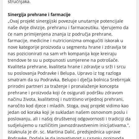
stručnjaka.
Sinergija prehrane i farmacije
„Ovaj projekt sinergijski povezuje unutarnje potencijale
naše dvije divizije, prehranu i farmaceutiku. Vjerujemo da
će nam primijenjena znanja iz područja prehrane,
farmacije, medicine i nutricionizma omogućiti iskorak u
nove kategorije proizvoda u segmentu hrane i zdravlja te
nas pozicionirati na sam vrh kompanija koje kreiraju
trendove te su u potpunosti usmjerene na potrošače.
Kvaliteta prehrane, kvaliteta hrane i zdravlje u srži i srcu
su poslovanja Podravke i Belupa. Upravo iz tog razloga
smatram da su Podravka, Belupo i dječja bolnica Srebrnjak
prirodni partneri za traženje i pronalaženje koncepta
prehrane i proizvoda koji će osigurati podršku zdravom
načinu života, kvalitetnoj i nutritivno vrijednoj prehrani,
naročito kod djece i mladih. Stoga, ovaj projekt vidimo kao
jedan od koraka koji je sukladan našem osnovnom poslu i
poslovanju, ali i našoj društvenoj odgovornosti i tradiciji da
sudjelujemo u različitim javnozdravstvenim inicijativama.”,
istaknula je dr. sc. Martina Dalić, predsjednica uprave
Podravke. Dodala je da inovativnost u razvoju proizvoda,