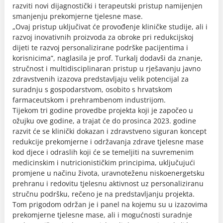
razviti novi dijagnostički i terapeutski pristup namijenjen
smanjenju prekomjerne tjelesne mase.
„Ovaj pristup uključivat će provođenje kliničke studije, ali i
razvoj inovativnih proizvoda za obroke pri redukcijskoj
dijeti te razvoj personalizirane podrške pacijentima i
korisnicima”, naglasila je prof. Turkalj dodavši da znanje,
stručnost i multidisciplinaran pristup u rješavanju javno
zdravstvenih izazova predstavljaju velik potencijal za
suradnju s gospodarstvom, osobito s hrvatskom
farmaceutskom i prehrambenom industrijom.
Tijekom tri godine provedbe projekta koji je započeo u
ožujku ove godine, a trajat će do prosinca 2023. godine
razvit će se klinički dokazan i zdravstveno siguran koncept
redukcije prekomjerne i održavanja zdrave tjelesne mase
kod djece i odraslih koji će se temeljiti na suvremenim
medicinskim i nutricionističkim principima, uključujući
promjene u načinu života, uravnoteženu niskoenergetsku
prehranu i redovitu tjelesnu aktivnost uz personaliziranu
stručnu podršku, rečeno je na predstavljanju projekta.
Tom prigodom održan je i panel na kojemu su u izazovima
prekomjerne tjelesne mase, ali i mogućnosti suradnje