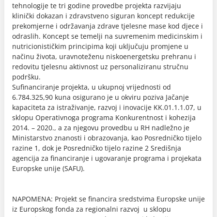
tehnologije te tri godine provedbe projekta razvijaju
klinički dokazan i zdravstveno siguran koncept redukcije
prekomjerne i održavanja zdrave tjelesne mase kod djece i
odraslih. Koncept se temelji na suvremenim medicinskim i
nutricionističkim principima koji uključuju promjene u
načinu života, uravnoteženu niskoenergetsku prehranu i
redovitu tjelesnu aktivnost uz personaliziranu stručnu
podršku.
Sufinanciranje projekta, u ukupnoj vrijednosti od
6.784.325,90 kuna osigurano je u okviru poziva Jačanje
kapaciteta za istraživanje, razvoj i inovacije KK.01.1.1.07, u
sklopu Operativnoga programa Konkurentnost i kohezija
2014. – 2020., a za njegovu provedbu u RH nadležno je
Ministarstvo znanosti i obrazovanja, kao Posredničko tijelo
razine 1, dok je Posredničko tijelo razine 2 Središnja
agencija za financiranje i ugovaranje programa i projekata
Europske unije (SAFU).
NAPOMENA: Projekt se financira sredstvima Europske unije
iz Europskog fonda za regionalni razvoj u sklopu