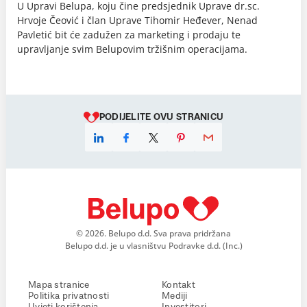
U Upravi Belupa, koju čine predsjednik Uprave dr.sc.
Hrvoje Čeović i član Uprave Tihomir Heđever, Nenad
Pavletić bit će zadužen za marketing i prodaju te
upravljanje svim Belupovim tržišnim operacijama.
PODIJELITE OVU STRANICU
© 2026. Belupo d.d. Sva prava pridržana
Belupo d.d. je u vlasništvu Podravke d.d. (Inc.)
Mapa stranice
Kontakt
Politika privatnosti
Mediji
Uvjeti korištenja
Investitori