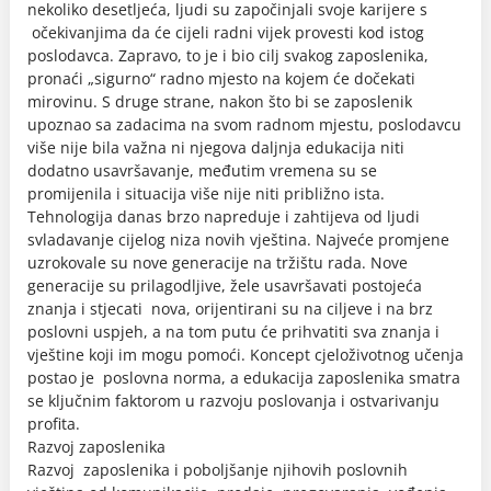
nekoliko desetljeća, ljudi su započinjali svoje karijere s
očekivanjima da će cijeli radni vijek provesti kod istog
poslodavca. Zapravo, to je i bio cilj svakog zaposlenika,
pronaći „sigurno“ radno mjesto na kojem će dočekati
mirovinu. S druge strane, nakon što bi se zaposlenik
upoznao sa zadacima na svom radnom mjestu, poslodavcu
više nije bila važna ni njegova daljnja edukacija niti
dodatno usavršavanje, međutim vremena su se
promijenila i situacija više nije niti približno ista.
Tehnologija danas brzo napreduje i zahtijeva od ljudi
svladavanje cijelog niza novih vještina. Najveće promjene
uzrokovale su nove generacije na tržištu rada. Nove
generacije su prilagodljive, žele usavršavati postojeća
znanja i stjecati nova, orijentirani su na ciljeve i na brz
poslovni uspjeh, a na tom putu će prihvatiti sva znanja i
vještine koji im mogu pomoći. Koncept cjeloživotnog učenja
postao je poslovna norma, a edukacija zaposlenika smatra
se ključnim faktorom u razvoju poslovanja i ostvarivanju
profita.
Razvoj zaposlenika
Razvoj zaposlenika i poboljšanje njihovih poslovnih