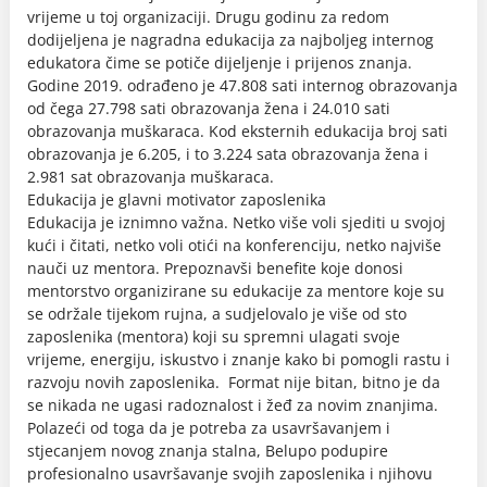
vrijeme u toj organizaciji. Drugu godinu za redom
dodijeljena je nagradna edukacija za najboljeg internog
edukatora čime se potiče dijeljenje i prijenos znanja.
Godine 2019. odrađeno je 47.808 sati internog obrazovanja
od čega 27.798 sati obrazovanja žena i 24.010 sati
obrazovanja muškaraca. Kod eksternih edukacija broj sati
obrazovanja je 6.205, i to 3.224 sata obrazovanja žena i
2.981 sat obrazovanja muškaraca.
Edukacija je glavni motivator zaposlenika
Edukacija je iznimno važna. Netko više voli sjediti u svojoj
kući i čitati, netko voli otići na konferenciju, netko najviše
nauči uz mentora. Prepoznavši benefite koje donosi
mentorstvo organizirane su edukacije za mentore koje su
se održale tijekom rujna, a sudjelovalo je više od sto
zaposlenika (mentora) koji su spremni ulagati svoje
vrijeme, energiju, iskustvo i znanje kako bi pomogli rastu i
razvoju novih zaposlenika. Format nije bitan, bitno je da
se nikada ne ugasi radoznalost i žeđ za novim znanjima.
Polazeći od toga da je potreba za usavršavanjem i
stjecanjem novog znanja stalna, Belupo podupire
profesionalno usavršavanje svojih zaposlenika i njihovu