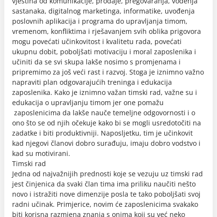
vještina od komunikacije, prodaje, pregovaranja, vođenja
sastanaka, digitalnog marketinga, informatike, uvođenja
poslovnih aplikacija i programa do upravljanja timom,
vremenom, konfliktima i rješavanjem svih oblika prigovora
mogu povećati učinkovitost i kvalitetu rada, povećati
ukupnu dobit, poboljšati motivaciju i moral zaposlenika i
učiniti da se svi skupa lakše nosimo s promjenama i
pripremimo za još veći rast i razvoj. Stoga je iznimno važno
napraviti plan odgovarajućih treninga i edukacija
zaposlenika. Kako je iznimno važan timski rad, važne su i
edukacija o upravljanju timom jer one pomažu
zaposlenicima da lakše nauče temeljne odgovornosti i o
ono što se od njih očekuje kako bi se mogli usredotočiti na
zadatke i biti produktivniji. Naposljetku, tim je učinkovit
kad njegovi članovi dobro surađuju, imaju dobro vodstvo i
kad su motivirani.
Timski rad
Jedna od najvažnijih prednosti koje se vezuju uz timski rad
jest činjenica da svaki član tima ima priliku naučiti nešto
novo i istražiti nove dimenzije posla te tako poboljšati svoj
radni učinak. Primjerice, novim će zaposlenicima svakako
biti korisna razmjena znanja s onima koji su već neko