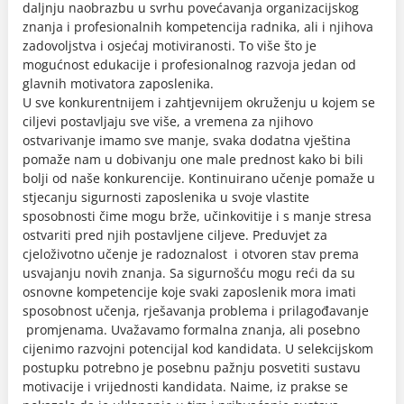
daljnju naobrazbu u svrhu povećavanja organizacijskog
znanja i profesionalnih kompetencija radnika, ali i njihova
zadovoljstva i osjećaj motiviranosti. To više što je
mogućnost edukacije i profesionalnog razvoja jedan od
glavnih motivatora zaposlenika.
U sve konkurentnijem i zahtjevnijem okruženju u kojem se
ciljevi postavljaju sve više, a vremena za njihovo
ostvarivanje imamo sve manje, svaka dodatna vještina
pomaže nam u dobivanju one male prednost kako bi bili
bolji od naše konkurencije. Kontinuirano učenje pomaže u
stjecanju sigurnosti zaposlenika u svoje vlastite
sposobnosti čime mogu brže, učinkovitije i s manje stresa
ostvariti pred njih postavljene ciljeve. Preduvjet za
cjeloživotno učenje je radoznalost i otvoren stav prema
usvajanju novih znanja. Sa sigurnošću mogu reći da su
osnovne kompetencije koje svaki zaposlenik mora imati
sposobnost učenja, rješavanja problema i prilagođavanje
promjenama. Uvažavamo formalna znanja, ali posebno
cijenimo razvojni potencijal kod kandidata. U selekcijskom
postupku potrebno je posebnu pažnju posvetiti sustavu
motivacije i vrijednosti kandidata. Naime, iz prakse se