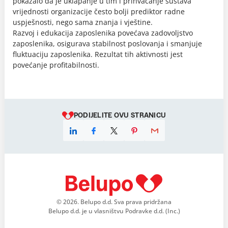
pokazalo da je uklapanje u tim i prihvaćanje sustava
vrijednosti organizacije često bolji prediktor radne
uspješnosti, nego sama znanja i vještine.
Razvoj i edukacija zaposlenika povećava zadovoljstvo
zaposlenika, osigurava stabilnost poslovanja i smanjuje
fluktuaciju zaposlenika. Rezultat tih aktivnosti jest
povećanje profitabilnosti.
PODIJELITE OVU STRANICU
© 2026. Belupo d.d. Sva prava pridržana
Belupo d.d. je u vlasništvu Podravke d.d. (Inc.)