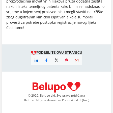
proizvođačima inovativnih lijekova pruža dodatna zaštita
nakon isteka temeljnog patenta kako bi im se nadoknadilo
vrijeme u kojem svoj proizvod nisu mogli staviti na tržište
zbog dugotrajnih kliničkih ispitivanja koje su morali
provesti za potrebe postupka registracije novog lijeka.
Čestitamo!
PODIJELITE OVU STRANICU
© 2026. Belupo d.d. Sva prava pridržana
Belupo d.d. je u vlasništvu Podravke d.d. (Inc.)