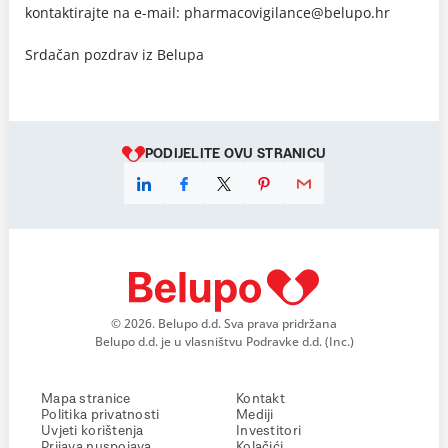
kontaktirajte na e-mail: pharmacovigilance@belupo.hr
Srdačan pozdrav iz Belupa
PODIJELITE OVU STRANICU
© 2026. Belupo d.d. Sva prava pridržana
Belupo d.d. je u vlasništvu Podravke d.d. (Inc.)
Mapa stranice
Kontakt
Politika privatnosti
Mediji
Uvjeti korištenja
Investitori
Prijava nuspojava
Kolačići