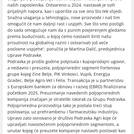
naših zaposlenika. Ostvareno u 2024. nastavak je svih
prijašnjih napora, kao i uporište za sve ono što tek slijedi.
Snažna ulaganja u tehnologiju, nove proizvode i naš tim
omogućit će nam daljnji rast i uspjeh. Sve što smo postigli
do sada omogućuje nam da s punim povjerenjem gledamo
prema budućnosti, u kojoj ćemo nastavili širiti našu
prisutnost na globalnoj razini i ostvarivati još veće
poslovne uspjehe“, poručila je Martina Dalić, predsjednica
Uprave Podravke.
Podravka je prošle godine potpisala i kupoprodajni ugovor,
a nedavno i preuzela, poljoprivredni segment Fortenova
grupe kojeg čine Belje, PIK Vinkovci, Vupik, Energija
Gradec, Belje Agro-Vet i Felix. Transakcija je u partnerstvu
s Europskom bankom za obnovu i razvoj (EBRD) finalizirana
početkom 2025. Preuzimanje navedenih poljoprivrednih
kompanija značajan je strateški iskorak za Grupu Podravka.
Poljoprivredna proizvodnja tako je postala treći stup
poslovanja, uz prehrambenu i farmaceutsku industriju.
Upravo zato osnovano je društvo Podravka Agri koje će
upravljati novostečenim poljoprivrednim segmentom, a
unutar kojeg će preuzete kompanije nastaviti poslovati kao