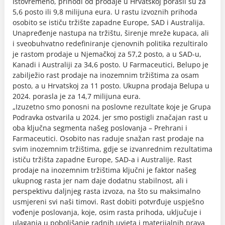
Istovremeno, prihodi od prodaje u Hrvatskoj porasli su za
5,6 posto ili 9,8 milijuna eura. U rastu izvoznih prihoda
osobito se ističu tržište zapadne Europe, SAD i Australija.
Unapređenje nastupa na tržištu, širenje mreže kupaca, ali
i sveobuhvatno redefiniranje cjenovnih politika rezultiralo
je rastom prodaje u Njemačkoj za 57,2 posto, a u SAD-u,
Kanadi i Australiji za 34,6 posto. U Farmaceutici, Belupo je
zabilježio rast prodaje na inozemnim tržištima za osam
posto, a u Hrvatskoj za 11 posto. Ukupna prodaja Belupa u
2024. porasla je za 14,7 milijuna eura.
„Izuzetno smo ponosni na poslovne rezultate koje je Grupa
Podravka ostvarila u 2024. jer smo postigli značajan rast u
oba ključna segmenta našeg poslovanja – Prehrani i
Farmaceutici. Osobito nas raduje snažan rast prodaje na
svim inozemnim tržištima, gdje se izvanrednim rezultatima
ističu tržišta zapadne Europe, SAD-a i Australije. Rast
prodaje na inozemnim tržištima ključni je faktor našeg
ukupnog rasta jer nam daje dodatnu stabilnost, ali i
perspektivu daljnjeg rasta izvoza, na što su maksimalno
usmjereni svi naši timovi. Rast dobiti potvrđuje uspješno
vođenje poslovanja, koje, osim rasta prihoda, uključuje i
ulaganja u poboljšanje radnih uvjeta i materijalnih prava