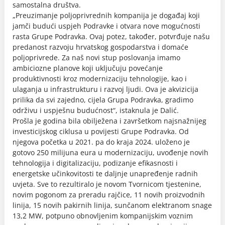
samostalna društva.
„Preuzimanje poljoprivrednih kompanija je događaj koji
jamči budući uspjeh Podravke i otvara nove mogućnosti
rasta Grupe Podravka. Ovaj potez, također, potvrđuje našu
predanost razvoju hrvatskog gospodarstva i domaće
poljoprivrede. Za naš novi stup poslovanja imamo
ambiciozne planove koji uključuju povećanje
produktivnosti kroz modernizaciju tehnologije, kao i
ulaganja u infrastrukturu i razvoj ljudi. Ova je akvizicija
prilika da svi zajedno, cijela Grupa Podravka, gradimo
održivu i uspješnu budućnost“, istaknula je Dalić.
Prošla je godina bila obilježena i završetkom najsnažnijeg
investicijskog ciklusa u povijesti Grupe Podravka. Od
njegova početka u 2021. pa do kraja 2024. uloženo je
gotovo 250 milijuna eura u modernizaciju, uvođenje novih
tehnologija i digitalizaciju, podizanje efikasnosti i
energetske učinkovitosti te daljnje unapređenje radnih
uvjeta. Sve to rezultiralo je novom Tvornicom tjestenine,
novim pogonom za preradu rajčice, 11 novih proizvodnih
linija, 15 novih pakirnih linija, sunčanom elektranom snage
13,2 MW, potpuno obnovljenim kompanijskim voznim