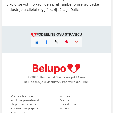
u kojoj se vidimo kao lideri prehrambeno-prerađivačke
industrije u cijeloj regiji“, zaključila je Dalić.
PODIJELITE OVU STRANICU
© 2026. Belupo d.d. Sva prava pridržana
Belupo d.d. je u vlasništvu Podravke d.d. (Inc.)
Mapa stranice
Kontakt
Politika privatnosti
Mediji
Uvjeti korištenja
Investitori
Prijava nuspojava
Kolačići
Prigovori