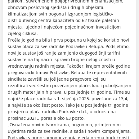
parkom, suvremenom poljoprivrednom mehanizacijom,
obnovom poslovnog sjedišta i drugih objekata,
klimatizacijom svih pogona i izgradnjom logističko-
distributivnog centra kapaciteta od 62 tisuće paletnih
mjesta, ujedno i najvećom pojedinačnom investicijom
cijelog ciklusa.
Prošla je godina bila i prva potpuna u kojoj se koristio novi
sustav plaća za sve radnike Podravke i Belupa. Podsjetimo,
novi je sustav još ranije zamijenio dugogodišnji tarifni
sustav te na taj način ispravio brojne nelogičnosti u
vrednovanju radnih mjesta. Također, krajem prošle godine
pregovarački timovi Podravke, Belupa te reprezentativnih
sindikata završili su još jedne pregovore koji su
rezultirali već šestim povećanjem plaće, kao i poboljšanjem
drugih materijalnih prava, u posljednje tri godine. Time su
najniže plaće radnika s 1. siječnja 2025. povećane za 13,4,
a najviše za oko šest posto. Tako je u posljednje tri godine
prosječna plaća radnika Podravke d.d., u odnosu na
prosinac 2021., porasla oko 63 posto.
„Osnažena novim tvornicama, pogonima, primjerenim
uvjetima rada za sve radnike, a sada i novim kompanijama,
Podravka s puno samopouzdanja gleda prema budućnosti