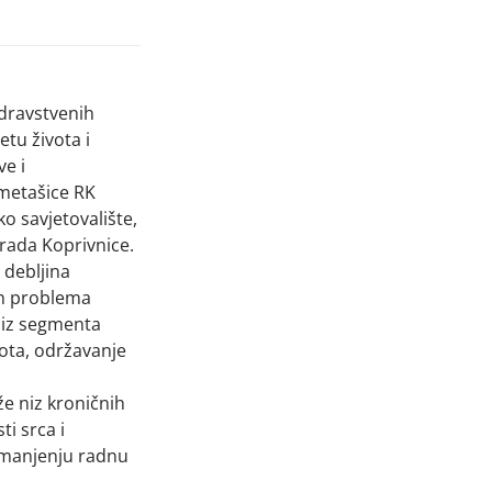
dravstvenih
etu života i
e i
ometašice RK
o savjetovalište,
rada Koprivnice.
 debljina
ih problema
 iz segmenta
vota, održavanje
e niz kroničnih
ti srca i
 smanjenju radnu