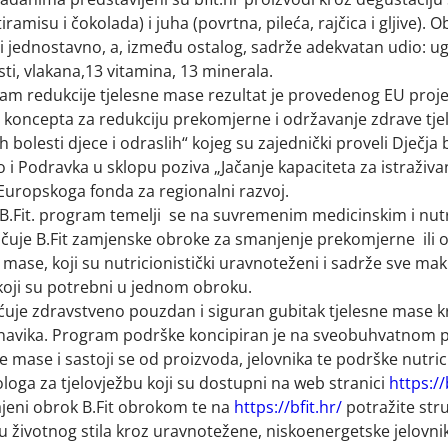
 tiramisu i čokolada) i juha (povrtna, pileća, rajčica i gljive). O
i jednostavno, a, između ostalog, sadrže adekvatan udio: ugl
ti, vlakana,13 vitamina, 13 minerala.
gram redukcije tjelesne mase rezultat je provedenog EU proje
 koncepta za redukciju prekomjerne i održavanje zdrave tj
h bolesti djece i odraslih“ kojeg su zajednički proveli Dječja 
 i Podravka u sklopu poziva „Jačanje kapaciteta za istraživan
iz Europskoga fonda za regionalni razvoj.
B.Fit. program temelji se na suvremenim medicinskim i nutr
jučuje B.Fit zamjenske obroke za smanjenje prekomjerne ili 
 mase, koji su nutricionistički uravnoteženi i sadrže sve mak
koji su potrebni u jednom obroku.
e zdravstveno pouzdan i siguran gubitak tjelesne mase k
 navika. Program podrške koncipiran je na sveobuhvatnom 
e mase i sastoji se od proizvoda, jelovnika te podrške nutricio
ologa za tjelovježbu koji su dostupni na web stranici
https://
jeni obrok B.Fit obrokom te na
https://bfit.hr/
potražite str
 životnog stila kroz uravnotežene, niskoenergetske jelovnike