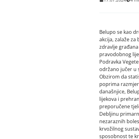
Belupo se kao dr
akcija, zalaže za 
zdravlje građana
pravodobnog lije
Podravka Vegete u
održano jučer u 
Obzirom da statis
poprima razmjere
današnjice, Bel
lijekova i prehr
preporučene tjele
Debljinu primarn
nezaraznih bolesti
krvožilnog sustav
sposobnost te kra