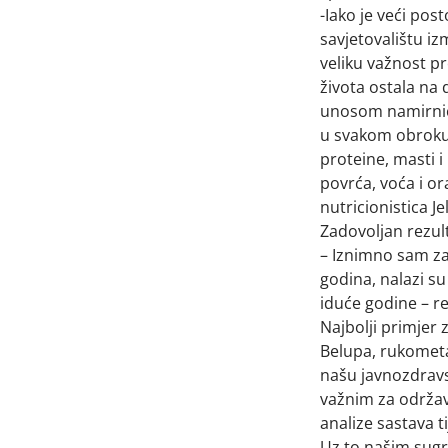
-Iako je veći po
savjetovalištu izm
veliku važnost pr
života ostala na
unosom namirnica
u svakom obroku,
proteine, masti i
povrća, voća i or
nutricionistica Je
Zadovoljan rezult
– Iznimno sam za
godina, nalazi su
iduće godine – re
Najbolji primjer 
Belupa, rukometa
našu javnozdravs
važnim za održava
analize sastava ti
Uz to našim sugr