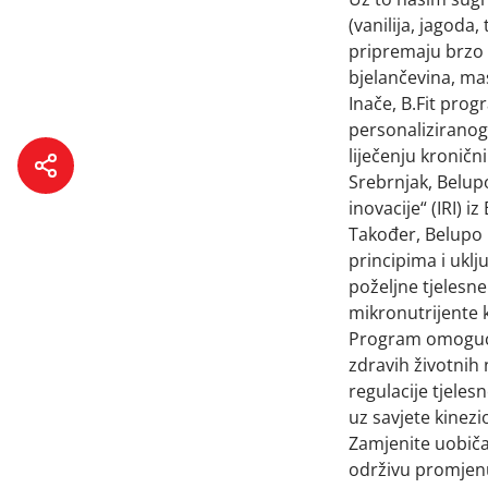
(vanilija, jagoda,
pripremaju brzo 
bjelančevina, mas
Inače, B.Fit pro
personaliziranog
liječenju kronični
Srebrnjak, Belupo
inovacije“ (IRI) 
Također, Belupo 
principima i ukl
poželjne tjelesne
mikronutrijente 
Program omogućuj
zdravih životnih
regulacije tjelesn
uz savjete kinezi
Zamjenite uobiča
održivu promjenu