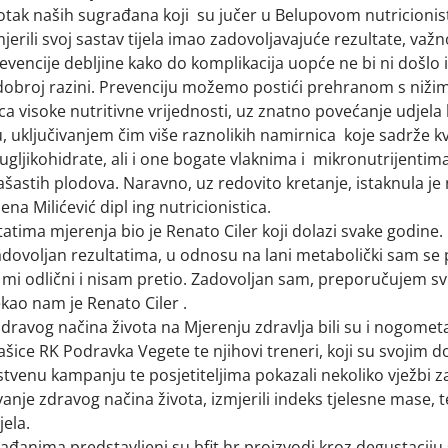
stotak naših sugrađana koji su jučer u Belupovom nutricioni
jerili svoj sastav tijela imao zadovoljavajuće rezultate, važno
evencije debljine kako do komplikacija uopće ne bi ni došlo i 
 dobroj razini. Prevenciju možemo postići prehranom s nižim
 visoke nutritivne vrijednosti, uz znatno povećanje udjela 
 uključivanjem čim više raznolikih namirnica koje sadrže kv
 ugljikohidrate, ali i one bogate vlaknima i mikronutrijentima
ašastih plodova. Naravno, uz redovito kretanje, istaknula je
lena Milićević dipl ing nutricionistica.
atima mjerenja bio je Renato Ciler koji dolazi svake godine.
dovoljan rezultatima, u odnosu na lani metabolički sam se
 mi odlični i nisam pretio. Zadovoljan sam, preporučujem sv
kao nam je Renato Ciler .
zdravog načina života na Mjerenju zdravlja bili su i nogomet
šice RK Podravka Vegete te njihovi treneri, koji su svojim 
tvenu kampanju te posjetiteljima pokazali nekoliko vježbi z
nje zdravog načina života, izmjerili indeks tjelesne mase, te
jela.
ađanima predstavljeni su bfit.hr proizvodi kroz degustaciju