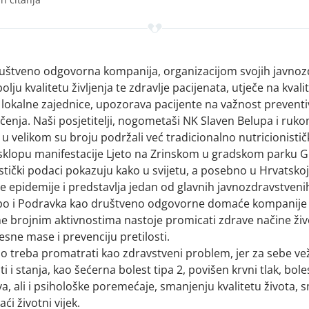
uštveno odgovorna kompanija, organizacijom svojih javnoz
bolju kvalitetu življenja te zdravlje pacijenata, utječe na kvalit
 lokalne zajednice, upozorava pacijente na važnost preventiv
čenja. Naši posjetitelji, nogometaši NK Slaven Belupa i ruk
 velikom su broju podržali već tradicionalno nutricionističk
sklopu manifestacije Ljeto na Zrinskom u gradskom parku G
tički podaci pokazuju kako u svijetu, a posebno u Hrvatskoj
 epidemije i predstavlja jedan od glavnih javnozdravstven
upo i Podravka kao društveno odgovorne domaće kompanije
ane brojnim aktivnostima nastoje promicati zdrave načine ži
sne mase i prevenciju pretilosti.
o treba promatrati kao zdravstveni problem, jer za sebe vež
 i stanja, kao šećerna bolest tipa 2, povišen krvni tlak, boles
a, ali i psihološke poremećaje, smanjenju kvalitetu života,
ći životni vijek.