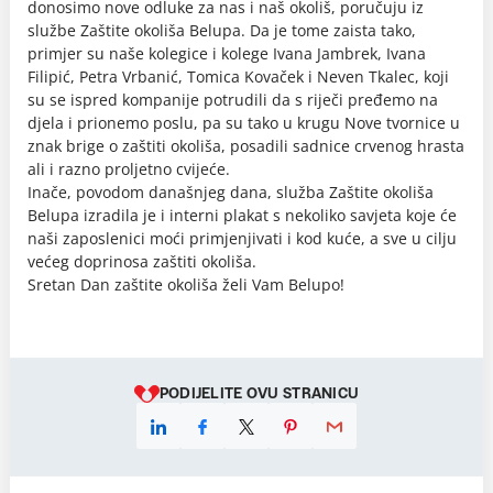
donosimo nove odluke za nas i naš okoliš, poručuju iz
službe Zaštite okoliša Belupa. Da je tome zaista tako,
primjer su naše kolegice i kolege Ivana Jambrek, Ivana
Filipić, Petra Vrbanić, Tomica Kovaček i Neven Tkalec, koji
su se ispred kompanije potrudili da s riječi pređemo na
djela i prionemo poslu, pa su tako u krugu Nove tvornice u
znak brige o zaštiti okoliša, posadili sadnice crvenog hrasta
ali i razno proljetno cvijeće.
Inače, povodom današnjeg dana, služba Zaštite okoliša
Belupa izradila je i interni plakat s nekoliko savjeta koje će
naši zaposlenici moći primjenjivati i kod kuće, a sve u cilju
većeg doprinosa zaštiti okoliša.
Sretan Dan zaštite okoliša želi Vam Belupo!
PODIJELITE OVU STRANICU