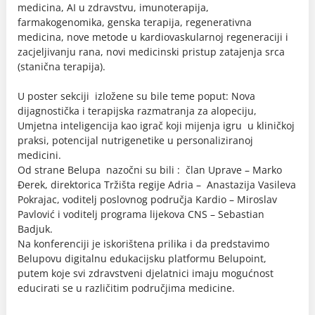
medicina, AI u zdravstvu, imunoterapija,
farmakogenomika, genska terapija, regenerativna
medicina, nove metode u kardiovaskularnoj regeneraciji i
zacjeljivanju rana, novi medicinski pristup zatajenja srca
(stanična terapija).
U poster sekciji izložene su bile teme poput: Nova
dijagnostička i terapijska razmatranja za alopeciju,
Umjetna inteligencija kao igrač koji mijenja igru u kliničkoj
praksi, potencijal nutrigenetike u personaliziranoj
medicini.
Od strane Belupa nazočni su bili : član Uprave – Marko
Đerek, direktorica Tržišta regije Adria – Anastazija Vasileva
Pokrajac, voditelj poslovnog područja Kardio – Miroslav
Pavlović i voditelj programa lijekova CNS – Sebastian
Badjuk.
​Na konferenciji je iskorištena prilika i da predstavimo
Belupovu digitalnu edukacijsku platformu Belupoint,
putem koje svi zdravstveni djelatnici imaju mogućnost
educirati se u različitim područjima medicine.