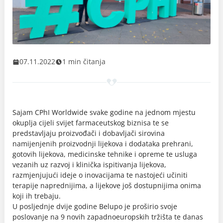
07.11.2022
1 min čitanja
Sajam CPhI Worldwide svake godine na jednom mjestu
okuplja cijeli svijet farmaceutskog biznisa te se
predstavljaju proizvođači i dobavljači sirovina
namijenjenih proizvodnji lijekova i dodataka prehrani,
gotovih lijekova, medicinske tehnike i opreme te usluga
vezanih uz razvoj i klinička ispitivanja lijekova,
razmjenjujući ideje o inovacijama te nastojeći učiniti
terapije naprednijima, a lijekove još dostupnijima onima
koji ih trebaju.
U posljednje dvije godine Belupo je proširio svoje
poslovanje na 9 novih zapadnoeuropskih tržišta te danas