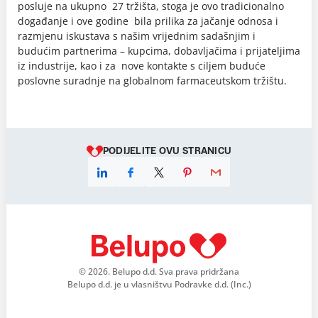
posluje na ukupno 27 tržišta, stoga je ovo tradicionalno
događanje i ove godine bila prilika za jačanje odnosa i
razmjenu iskustava s našim vrijednim sadašnjim i
budućim partnerima – kupcima, dobavljačima i prijateljima
iz industrije, kao i za nove kontakte s ciljem buduće
poslovne suradnje na globalnom farmaceutskom tržištu.
PODIJELITE OVU STRANICU
© 2026. Belupo d.d. Sva prava pridržana
Belupo d.d. je u vlasništvu Podravke d.d. (Inc.)