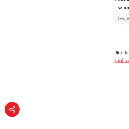
Koris
Ukoliko
public