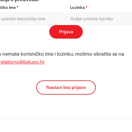
ničko ime
*
Lozinka
*
Prijava
 nemate korisničko ime i lozinku, molimo obratite se na
.relations@belupo.hr
Nastavi bez prijave