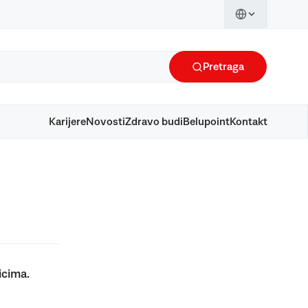
Pretraga
Karijere
Novosti
Zdravo budi
Belupoint
Kontakt
icima.